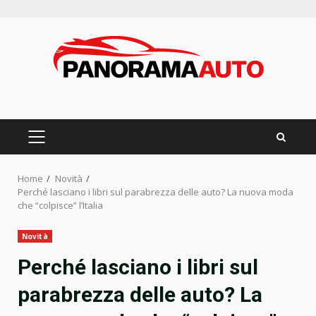
Skip
to
content
PRIMARY
MENU
Home
Novità
Perché lasciano i libri sul parabrezza delle auto? La nuova moda
che “colpisce” l’Italia
Novità
Perché lasciano i libri sul
parabrezza delle auto? La