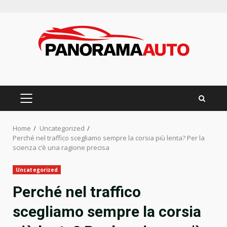
Skip
to
content
PRIMARY
MENU
Home
Uncategorized
Perché nel traffico scegliamo sempre la corsia più lenta? Per la
scienza c’è una ragione precisa
Uncategorized
Perché nel traffico
scegliamo sempre la corsia