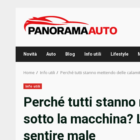
Skip
to
content
Novità
Auto
Blog
Info utili
Lifestyle
Home
Info utili
Perché tutti stanno mettendo delle calamit
Info utili
Perché tutti stanno
sotto la macchina? L
sentire male