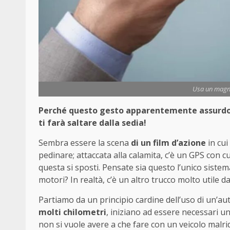
Usa un magn
Perché questo gesto apparentemente assurdo è
ti farà saltare dalla sedia!
Sembra essere la scena
di un film d’azione
in cui
pedinare; attaccata alla calamita, c’è un GPS con c
questa si sposti. Pensate sia questo l’unico siste
motori? In realtà, c’è un altro trucco molto util
Partiamo da un principio cardine dell’uso di un’au
molti chilometri
, iniziano ad essere necessari u
non si vuole avere a che fare con un veicolo mal