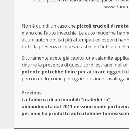
www.Panor
Non è quindi un caso che
piccoli trucioli di meta
mano che l’auto invecchia. Le auto moderne hanno d
alcuni automobilisti più attempati ed esperti han
tutto la presenza di questi fastidiosi “intrusi” nel 
Sicuramente avete già capito: una calamita applic
ridurre la presenza di questi corpi estranei nell
potente potrebbe finire per attirare oggetti
d
percorrendo; come per ogni soluzione casalinga in
Continue
Previous:
La fabbrica di automobili “maledetta”,
Reading
abbandonata dal 2011 nessuno vuole più lavora
per anni ha prodotto auto italiane famosissi