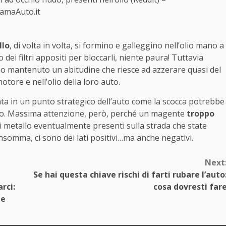
amaAuto.it
llo
, di volta in volta, si formino e galleggino nell’olio mano a
ei filtri appositi per bloccarli, niente paura! Tuttavia
no mantenuto un abitudine che riesce ad azzerare quasi del
motore e nell’olio della loro auto.
ata in un punto strategico dell’auto come la scocca potrebbe
’olio. Massima attenzione, però, perché un magente
troppo
i metallo eventualmente presenti sulla strada che state
somma, ci sono dei lati positivi…ma anche negativi.
Next
Se hai questa chiave rischi di farti rubare l’auto
rci:
cosa dovresti far
me