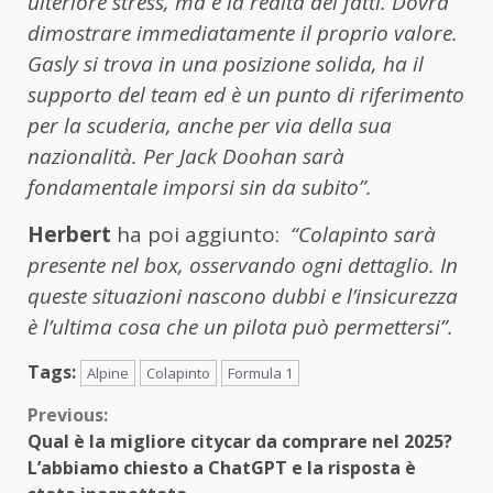
ulteriore stress, ma è la realtà dei fatti. Dovrà
dimostrare immediatamente il proprio valore.
Gasly si trova in una posizione solida, ha il
supporto del team ed è un punto di riferimento
per la scuderia, anche per via della sua
nazionalità. Per Jack Doohan sarà
fondamentale imporsi sin da subito”.
Herbert
ha poi aggiunto:
“Colapinto sarà
presente nel box, osservando ogni dettaglio. In
queste situazioni nascono dubbi e l’insicurezza
è l’ultima cosa che un pilota può permettersi”.
Tags:
Alpine
Colapinto
Formula 1
Continue
Previous:
Qual è la migliore citycar da comprare nel 2025?
Reading
L’abbiamo chiesto a ChatGPT e la risposta è