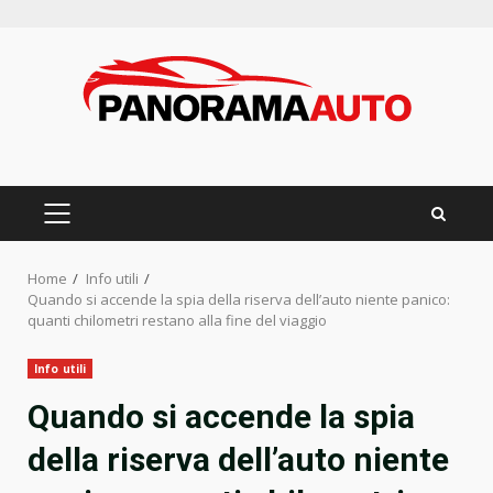
Skip
to
content
PRIMARY
MENU
Home
Info utili
Quando si accende la spia della riserva dell’auto niente panico:
quanti chilometri restano alla fine del viaggio
Info utili
Quando si accende la spia
della riserva dell’auto niente