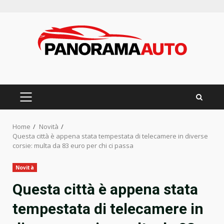
Skip
to
content
PRIMARY
MENU
Home
Novità
Questa città è appena stata tempestata di telecamere in diverse
corsie: multa da 83 euro per chi ci passa
Novità
Questa città è appena stata
tempestata di telecamere in