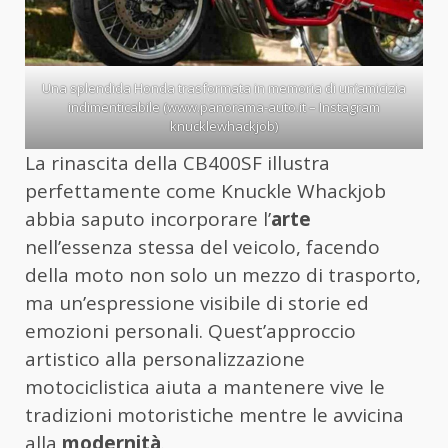
Una splendida Honda trasformata in memoria di un’amicizia
indimenticabile (www.panorama-auto.it – Instagram
knucklewhackjob)
La rinascita della CB400SF illustra
perfettamente come Knuckle Whackjob
abbia saputo incorporare l’
arte
nell’essenza stessa del veicolo, facendo
della moto non solo un mezzo di trasporto,
ma un’espressione visibile di storie ed
emozioni personali. Quest’approccio
artistico alla personalizzazione
motociclistica aiuta a mantenere vive le
tradizioni motoristiche mentre le avvicina
alla
modernità
.