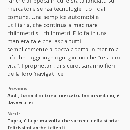
(anche all’epoca in cui è stata lanciata sul
mercato) e senza tecnologie fuori dal
comune. Una semplice automobile
utilitaria, che continua a macinare
chilometri su chilometri. E lo fa in una
maniera tale che lascia tutti
semplicemente a bocca aperta in merito a
ciò che raggiunge ogni giorno che “resta in
vita”. I proprietari, di sicuro, saranno fieri
della loro ‘navigatrice’.
Continue
Previous:
Audi, torna il mito sul mercato: fan in visibilio, è
Reading
davvero lei
Next:
Cupra, è la prima volta che succede nella storia:
felicissimi anche i clienti