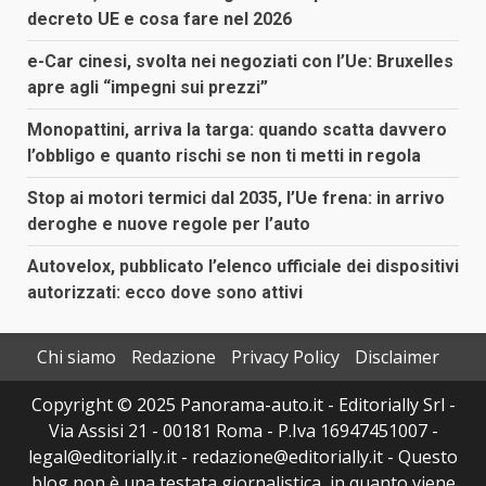
decreto UE e cosa fare nel 2026
e-Car cinesi, svolta nei negoziati con l’Ue: Bruxelles
apre agli “impegni sui prezzi”
Monopattini, arriva la targa: quando scatta davvero
l’obbligo e quanto rischi se non ti metti in regola
Stop ai motori termici dal 2035, l’Ue frena: in arrivo
deroghe e nuove regole per l’auto
Autovelox, pubblicato l’elenco ufficiale dei dispositivi
autorizzati: ecco dove sono attivi
Chi siamo
Redazione
Privacy Policy
Disclaimer
Copyright © 2025 Panorama-auto.it - Editorially Srl -
Via Assisi 21 - 00181 Roma - P.Iva 16947451007 -
legal@editorially.it - redazione@editorially.it - Questo
blog non è una testata giornalistica, in quanto viene