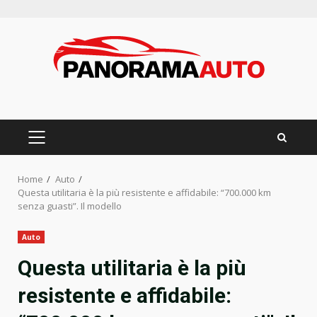
Skip
to
content
PRIMARY
MENU
Home
Auto
Questa utilitaria è la più resistente e affidabile: “700.000 km
senza guasti”. Il modello
Auto
Questa utilitaria è la più
resistente e affidabile: