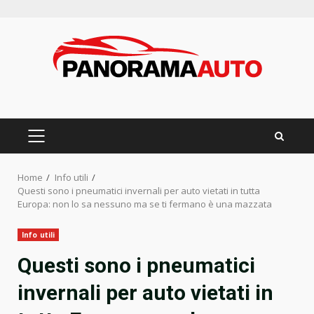
Skip
to
content
PRIMARY
MENU
Home
Info utili
Questi sono i pneumatici invernali per auto vietati in tutta
Europa: non lo sa nessuno ma se ti fermano è una mazzata
Info utili
Questi sono i pneumatici
invernali per auto vietati in