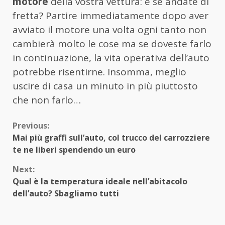
motore
della vostra vettura: e se andate di
fretta? Partire immediatamente dopo aver
avviato il motore una volta ogni tanto non
cambierà molto le cose ma se doveste farlo
in continuazione, la vita operativa dell’auto
potrebbe risentirne. Insomma, meglio
uscire di casa un minuto in più piuttosto
che non farlo…
Continue
Previous:
Mai più graffi sull’auto, col trucco del carrozziere
Reading
te ne liberi spendendo un euro
Next:
Qual è la temperatura ideale nell’abitacolo
dell’auto? Sbagliamo tutti