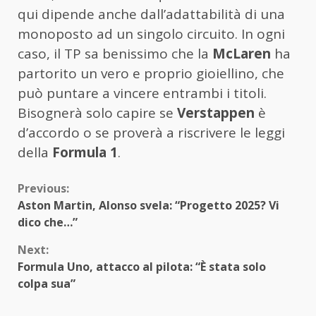
qui dipende anche dall’adattabilità di una
monoposto ad un singolo circuito. In ogni
caso, il TP sa benissimo che la
McLaren
ha
partorito un vero e proprio gioiellino, che
può puntare a vincere entrambi i titoli.
Bisognerà solo capire se
Verstappen
è
d’accordo o se proverà a riscrivere le leggi
della
Formula 1
.
Continue
Previous:
Aston Martin, Alonso svela: “Progetto 2025? Vi
Reading
dico che…”
Next:
Formula Uno, attacco al pilota: “È stata solo
colpa sua”