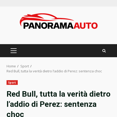
Skip
to
content
PRIMARY
MENU
Home
Sport
Red Bull, tutta la verità dietro l’addio di Perez: sentenza choc
Sport
Red Bull, tutta la verità dietro
l’addio di Perez: sentenza
choc