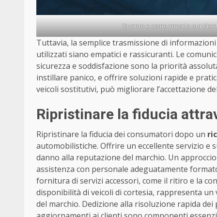
Quanto e come impatta sui client
Tuttavia, la semplice trasmissione di informazioni n
utilizzati siano empatici e rassicuranti. Le comu
sicurezza e soddisfazione sono la priorità assolu
instillare panico, e offrire soluzioni rapide e prat
veicoli sostitutivi, può migliorare l’accettazione d
Ripristinare la fiducia attr
Ripristinare la fiducia dei consumatori dopo un
ri
automobilistiche. Offrire un eccellente servizio e 
danno alla reputazione del marchio. Un approccio 
assistenza con personale adeguatamente formato e p
fornitura di servizi accessori, come il ritiro e la c
disponibilità di veicoli di cortesia, rappresenta u
del marchio. Dedizione alla risoluzione rapida dei 
aggiornamenti ai clienti sono componenti essenzial