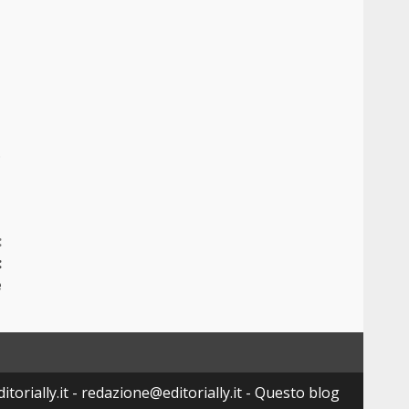
.
:
:
e
torially.it - redazione@editorially.it - Questo blog