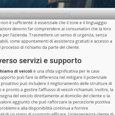
i il richiamo dell’auto (www.panorama-auto.it)
on è sufficiente: è essenziale che il tone e il linguaggio
nicazioni devono far comprendere ai consumatori che la loro
ta per l’azienda. Trasmettere un senso di urgenza, senza
icabili, come appuntamenti di assistenza gratuiti e accesso a
el processo di richiamo da parte del cliente.
averso servizi e supporto
chiamo di veicoli
è una sfida significativa per le case
supporto può fare la differenza nel mitigare il potenziale
proattivo può includere il miglioramento delle strutture di
ronto a gestire l’afflusso di veicoli richiamati. Inoltre, la
onsegna del veicolo direttamente al domicilio del cliente o la
n valore aggiunto che può rafforzare la percezione positiva
problemi e alla disponibilità continua a fornire
i di un piano di supporto efficace. Un’esperienza cliente di