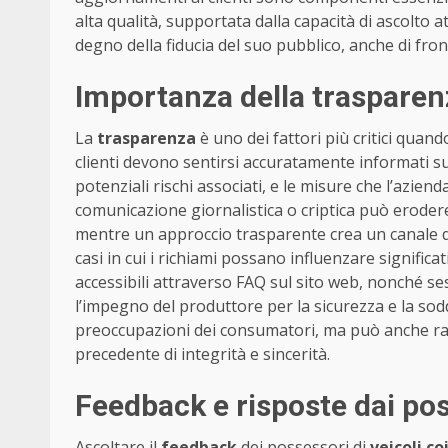
alta qualità, supportata dalla capacità di ascolto a
degno della fiducia del suo pubblico, anche di fro
Importanza della trasparen
La
trasparenza
è uno dei fattori più critici quando
clienti devono sentirsi accuratamente informati s
potenziali rischi associati, e le misure che l’azien
comunicazione giornalistica o criptica può erodere
mentre un approccio trasparente crea un canale di
casi in cui i richiami possano influenzare significat
accessibili attraverso FAQ sul sito web, nonché se
l’impegno del produttore per la sicurezza e la sod
preoccupazioni dei consumatori, ma può anche raf
precedente di integrità e sincerità.
Feedback e risposte dai poss
Ascoltare il
feedback
dei possessori di
veicoli co