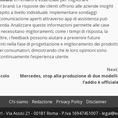
 brand. Le risposte dei clienti offrono alle aziende insight
cepito a livello individuale. Implementare sondaggi
di comunicazione aperti attraverso app di assistenza può
l’azienda. Analizzare queste informazioni permette alle case
he necessitano miglioramenti, come i tempi di risposta, la
ltre, i feedback possono aiutare a prevenire future
nti nella fase di progettazione e miglioramento dei prodotti
 dei consumatori, dimostrando che le loro opinioni sono
 continuamente l’esperienza utente.
Next
icolo
Mercedes, stop alla produzione di due modelli
l’addio è ufficial
Chi siamo
Redazione
Privacy Policy
Disclaimer
 - Via Assisi 21 - 00181 Roma - P.Iva 16947451007 - legal@edi