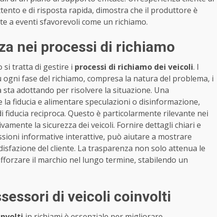
ttento e di risposta rapida, dimostra che il produttore è
nte a eventi sfavorevoli come un richiamo.
za nei processi di richiamo
 si tratta di gestire i
processi di richiamo dei veicoli
. I
u ogni fase del richiamo, compresa la natura del problema, i
da sta adottando per risolvere la situazione. Una
 la fiducia e alimentare speculazioni o disinformazione,
 fiducia reciproca. Questo è particolarmente rilevante nei
ivamente la sicurezza dei veicoli. Fornire dettagli chiari e
ssioni informative interattive, può aiutare a mostrare
disfazione del cliente. La trasparenza non solo attenua le
forzare il marchio nel lungo termine, stabilendo un
essori di veicoli coinvolti
involti
in richiami è essenziale per migliorare