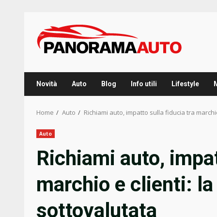
Skip
to
content
Novità
Auto
Blog
Info utili
Lifestyle
Home
Auto
Richiami auto, impatto sulla fiducia tra march
Auto
Richiami auto, impat
marchio e clienti: 
sottovalutata