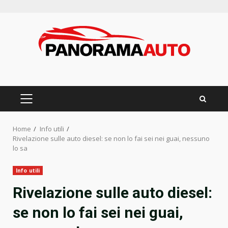
Skip
to
content
PRIMARY
MENU
Home
Info utili
Rivelazione sulle auto diesel: se non lo fai sei nei guai, nessuno
lo sa
Info utili
Rivelazione sulle auto diesel:
se non lo fai sei nei guai,