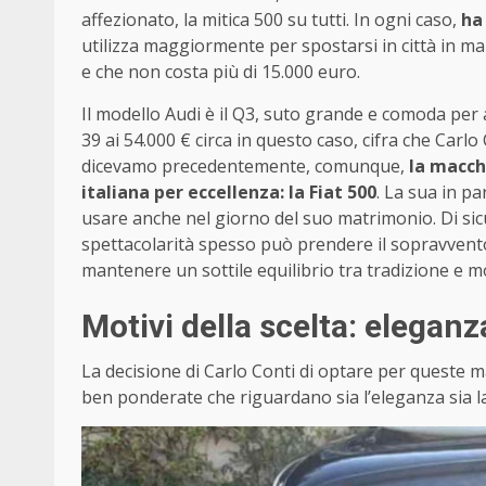
affezionato, la mitica 500 su tutti. In ogni caso,
ha
utilizza maggiormente per spostarsi in città in man
e che non costa più di 15.000 euro.
Il modello Audi è il Q3, suto grande e comoda per a
39 ai 54.000 € circa in questo caso, cifra che Ca
dicevamo precedentemente, comunque,
la macch
italiana per eccellenza: la Fiat 500
. La sua in pa
usare anche nel giorno del suo matrimonio. Di sic
spettacolarità spesso può prendere il sopravvento,
mantenere un sottile equilibrio tra tradizione e m
Motivi della scelta: eleganz
La decisione di Carlo Conti di optare per queste 
ben ponderate che riguardano sia l’eleganza sia la