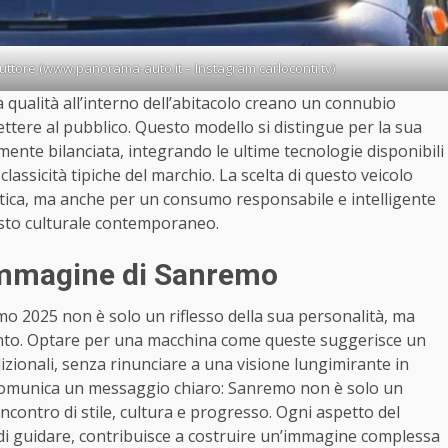
duttore (www.panorama-auto.it – Instagram carloconti.tv)
lta qualità all’interno dell’abitacolo creano un connubio
ttere al pubblico. Questo modello si distingue per la sua
mente bilanciata, integrando le ultime tecnologie disponibili
classicità tipiche del marchio. La scelta di questo veicolo
tetica, ma anche per un consumo responsabile e intelligente
sesto culturale contemporaneo.
l’immagine di Sanremo
mo 2025 non è solo un riflesso della sua personalità, ma
vento. Optare per una macchina come queste suggerisce un
dizionali, senza rinunciare a una visione lungimirante in
o comunica un messaggio chiaro: Sanremo non è solo un
incontro di stile, cultura e progresso. Ogni aspetto del
ie di guidare, contribuisce a costruire un’immagine complessa