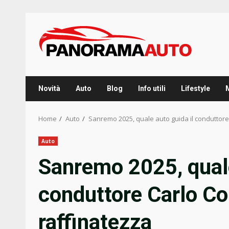
Skip
to
content
Novità
Auto
Blog
Info utili
Lifestyle
Home
Auto
Sanremo 2025, quale auto guida il conduttore 
Auto
Sanremo 2025, quale
conduttore Carlo Con
raffinatezza