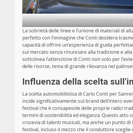
Carlo Conti, ecco le auto preferite dal con
La sobrietà delle linee e l’unione di materiali di a
perfetto con l’immagine che Conti desidera trasme
capacità di offrire un’esperienza di guida perfetta
sul mercato senza rinunciare alla tradizione e alla 
sottolinea l’attenzione di Conti non solo per l’es
delle risorse, tema di grande rilevanza nel palin
Influenza della scelta sul
La scelta automobilistica di Carlo Conti per Sanre
incide significativamente sul brand dell’intero e
festival che è consapevole delle proprie radici tra
termini di sostenibilità ed eleganza. Questo att
crocevia di talenti musicali, ma anche un punto di 
festival, incluso il mezzo che il conduttore scegl