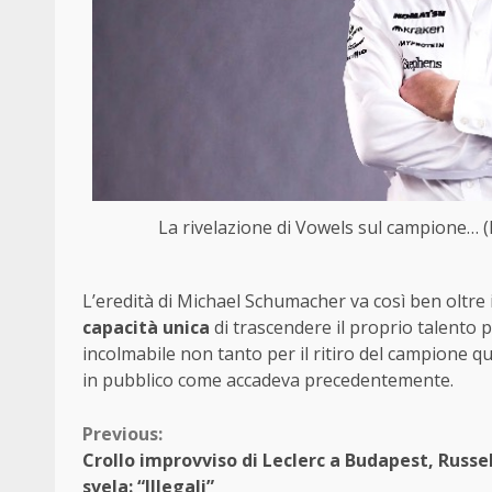
La rivelazione di Vowels sul campione…
L’eredità di Michael Schumacher va così ben oltre i 
capacità unica
di trascendere il proprio talento 
incolmabile non tanto per il ritiro del campione q
in pubblico come accadeva precedentemente.
Continue
Previous:
Crollo improvviso di Leclerc a Budapest, Russel
Reading
svela: “Illegali”