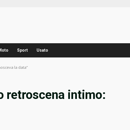
Moto
Sport
Usato
nosceva la data”
 retroscena intimo:
”