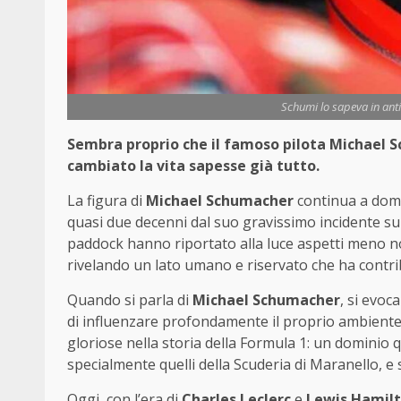
Schumi lo sapeva in ant
Sembra proprio che il famoso pilota Michael S
cambiato la vita sapesse già tutto.
La figura di
Michael Schumacher
continua a domi
quasi due decenni dal suo gravissimo incidente sull
paddock hanno riportato alla luce aspetti meno no
rivelando un lato umano e riservato che ha contri
Quando si parla di
Michael Schumacher
, si evo
di influenzare profondamente il proprio ambient
gloriose nella storia della Formula 1: un dominio q
specialmente quelli della Scuderia di Maranello, e
Oggi, con l’era di
Charles Leclerc
e
Lewis Hamil