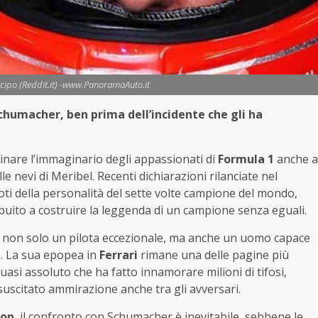
icipo (Reddit.it) -www.PanoramaAuto.it
chumacher, ben prima dell’incidente che gli ha
nare l’immaginario degli appassionati di
Formula 1
anche a
e nevi di Meribel. Recenti dichiarazioni rilanciate nel
ti della personalità del sette volte campione del mondo,
buito a costruire la leggenda di un campione senza eguali.
ca non solo un pilota eccezionale, ma anche un uomo capace
e. La sua epopea in
Ferrari
rimane una delle pagine più
uasi assoluto che ha fatto innamorare milioni di tifosi,
 suscitato ammirazione anche tra gli avversari.
ton
, il confronto con Schumacher è inevitabile, sebbene le