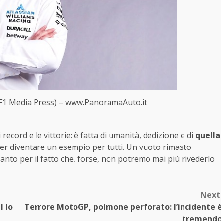
 (F1 Media Press) – www.PanoramaAuto.it
record e le vittorie: è fatta di umanità, dedizione e di
quella
per diventare un esempio per tutti. Un vuoto rimasto
uanto per il fatto che, forse, non potremo mai più rivederlo
Next
l lo
Terrore MotoGP, polmone perforato: l’incidente 
tremend