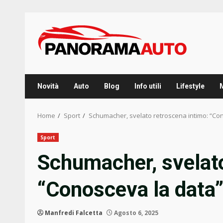
Skip
to
content
Novità
Auto
Blog
Info utili
Lifestyle
Home
Sport
Schumacher, svelato retroscena intimo: “Co
Sport
Schumacher, svelato
“Conosceva la data
Manfredi Falcetta
Agosto 6, 2025