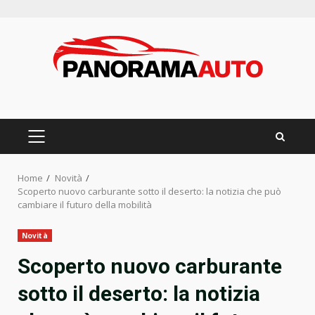
Skip
to
content
PRIMARY
MENU
Home
Novità
Scoperto nuovo carburante sotto il deserto: la notizia che può
cambiare il futuro della mobilità
Novità
Scoperto nuovo carburante
sotto il deserto: la notizia