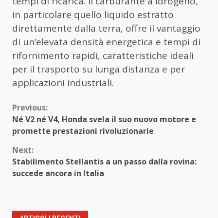
tempi di ricarica. Il carburante a idrogeno,
in particolare quello liquido estratto
direttamente dalla terra, offre il vantaggio
di un’elevata densità energetica e tempi di
rifornimento rapidi, caratteristiche ideali
per il trasporto su lunga distanza e per
applicazioni industriali.
Continue
Previous:
Né V2 né V4, Honda svela il suo nuovo motore e
Reading
promette prestazioni rivoluzionarie
Next:
Stabilimento Stellantis a un passo dalla rovina:
succede ancora in Italia