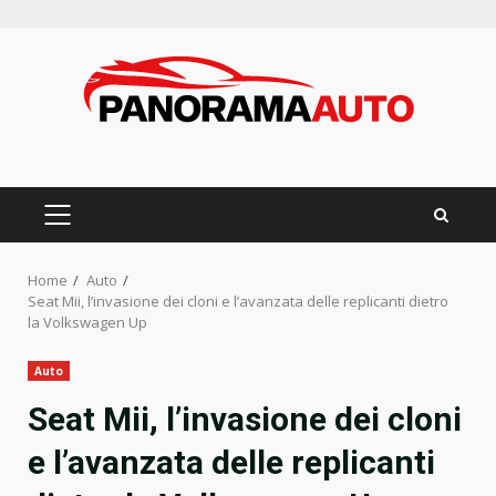
Skip
to
content
PRIMARY
MENU
Home
Auto
Seat Mii, l’invasione dei cloni e l’avanzata delle replicanti dietro
la Volkswagen Up
Auto
Seat Mii, l’invasione dei cloni
e l’avanzata delle replicanti