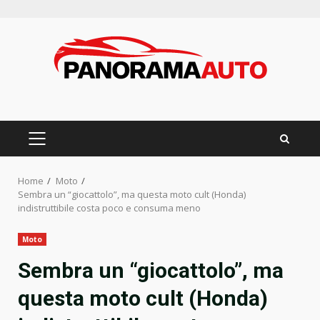
Skip
to
content
PRIMARY
MENU
Home
Moto
Sembra un “giocattolo”, ma questa moto cult (Honda)
indistruttibile costa poco e consuma meno
Moto
Sembra un “giocattolo”, ma
questa moto cult (Honda)