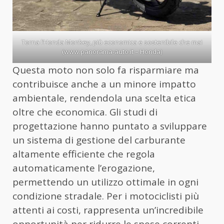
Torna l’Honda Monkey, più economica e sostenibile che mai
(www.panorama-auto.it – Honda)
Questa moto non solo fa risparmiare ma
contribuisce anche a un minore impatto
ambientale, rendendola una scelta etica
oltre che economica. Gli studi di
progettazione hanno puntato a sviluppare
un sistema di gestione del carburante
altamente efficiente che regola
automaticamente l’erogazione,
permettendo un utilizzo ottimale in ogni
condizione stradale. Per i motociclisti più
attenti ai costi, rappresenta un’incredibile
opportunità per ridurre le spese correnti