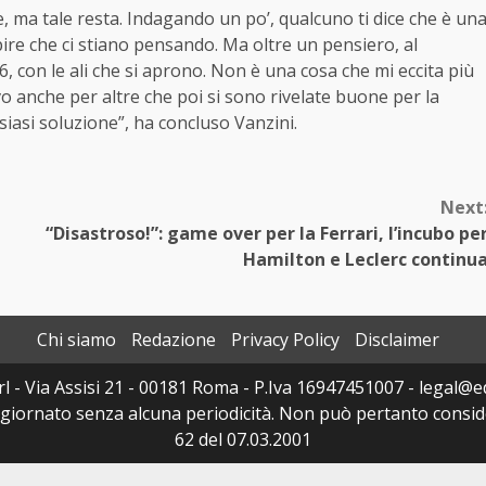
 ma tale resta. Indagando un po’, qualcuno ti dice che è un
apire che ci stiano pensando. Ma oltre un pensiero, al
, con le ali che si aprono. Non è una cosa che mi eccita più
o anche per altre che poi si sono rivelate buone per la
siasi soluzione”, ha concluso Vanzini.
Next
“Disastroso!”: game over per la Ferrari, l’incubo pe
Hamilton e Leclerc continu
Chi siamo
Redazione
Privacy Policy
Disclaimer
 - Via Assisi 21 - 00181 Roma - P.Iva 16947451007 - legal@edi
ggiornato senza alcuna periodicità. Non può pertanto consider
62 del 07.03.2001