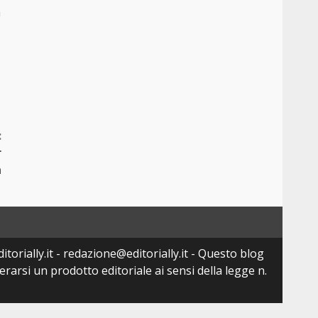
a
:
r
a
torially.it - redazione@editorially.it - Questo blog
arsi un prodotto editoriale ai sensi della legge n.