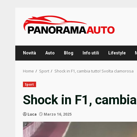
Skip
to
content
Novità
Auto
Blog
Info utili
Lifestyle
Home
Sport
Shock in F1, cambia tutto! Svolta clamorosa
Sport
Shock in F1, cambia
Luca
Marzo 16, 2025