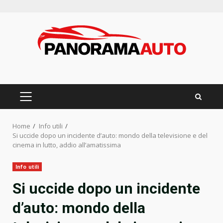
Skip
to
content
PRIMARY
MENU
Home
Info utili
Si uccide dopo un incidente d’auto: mondo della televisione e del
cinema in lutto, addio all’amatissima
Info utili
Si uccide dopo un incidente
d’auto: mondo della