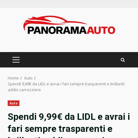
Skip
to
content
PRIMARY
MENU
Home
Auto
Spendi 9,99€ da LIDL e avrai i fari sempre trasparenti e brillanti:
addio carrozziere
Auto
Spendi 9,99€ da LIDL e avrai i
fari sempre trasparenti e