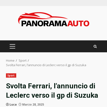
Skip
to
content
PRIMARY
MENU
Home
Sport
Svolta Ferrari, l’annuncio di Leclerc verso il gp di Suzuka
Sport
Svolta Ferrari, l’annuncio di
Leclerc verso il gp di Suzuka
Luca
Marzo 28, 2025