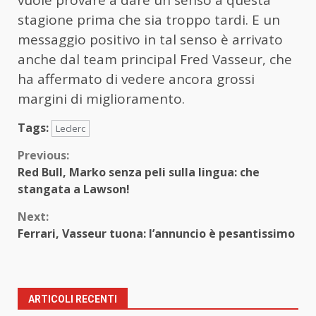
vuole provare a dare un senso a questa
stagione prima che sia troppo tardi. E un
messaggio positivo in tal senso è arrivato
anche dal team principal Fred Vasseur, che
ha affermato di vedere ancora grossi
margini di miglioramento.
Tags:
Leclerc
Continue
Previous:
Red Bull, Marko senza peli sulla lingua: che
Reading
stangata a Lawson!
Next:
Ferrari, Vasseur tuona: l’annuncio è pesantissimo
ARTICOLI RECENTI