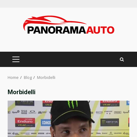
Skip
to
content
PRIMARY
MENU
Home
Blog
Morbidelli
Morbidelli