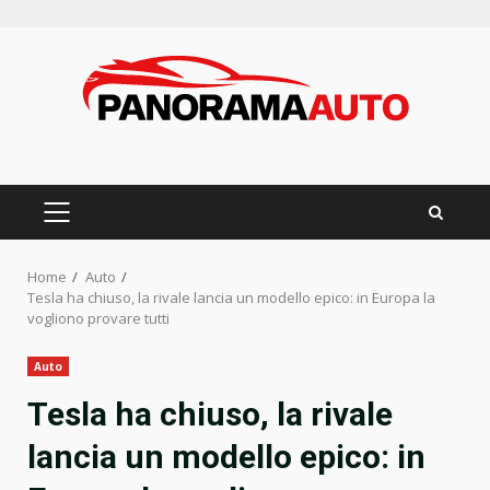
Skip
to
content
PRIMARY
MENU
Home
Auto
Tesla ha chiuso, la rivale lancia un modello epico: in Europa la
vogliono provare tutti
Auto
Tesla ha chiuso, la rivale
lancia un modello epico: in