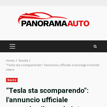
Skip
to
content
PRIMARY
MENU
Home
Novità
“Tesla sta scomparendo”: l’annuncio ufficiale sconvolge il mondo
intero
Novità
“Tesla sta scomparendo”:
l’annuncio ufficiale