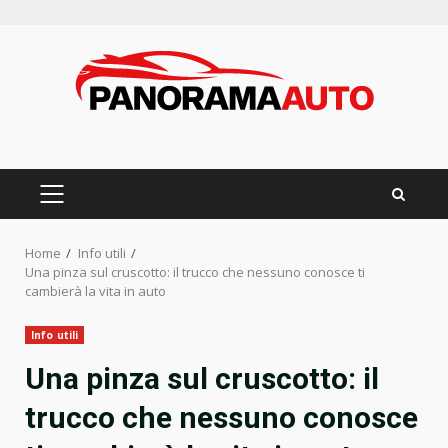
Skip
to
content
PRIMARY
MENU
Home
Info utili
Una pinza sul cruscotto: il trucco che nessuno conosce ti
cambierà la vita in auto
Info utili
Una pinza sul cruscotto: il
trucco che nessuno conosce