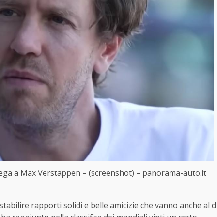
lo lega a Max Verstappen – (screenshot) – panorama-auto.it
abilire rapporti solidi e belle amicizie che vanno anche al d
ha raggiunto nella classifica dei mondiali vinti un certo