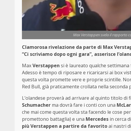
Max Verstappen svela il rapporto co
Clamorosa rivelazione da parte di Max Verstap
“Ci scriviamo dopo ogni gara”, asserisce l’ola
Max
Verstappen
si è laureato qualche settimana 
Adesso è tempo di riposare e ricaricarsi ai box vi
questa volta promette vere e proprie scintille. Non 
Red Bull, già praticamente crollata nella seconda 
L’olandese proverà ad arrivare al quinto titolo di f
Schumacher
ma dovrà fare i conti con una
McLa
che mai come questa volta sta facendo le cose per
promettono battaglia) e una
Mercedes
in cerca d
più Verstappen a partire da favorito
ai nastri d