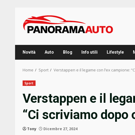
Skip
to
content
Novità
Auto
Blog
Info utili
Lifestyle
Home
Sport
Verstappen e il legame con l’ex campione: “C
Sport
Verstappen e il leg
“Ci scriviamo dopo 
Tony
Dicembre 27, 2024