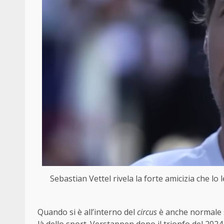
Sebastian Vettel rivela la forte amicizia che 
Quando si è all’interno del
circus
è anche normale st
là dello sport. Verstappen dopo il trionfo del 2024 