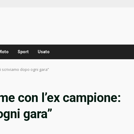
Moto
Sport
Usato
i scriviamo dopo ogni gara”
ame con l’ex campione:
ogni gara”