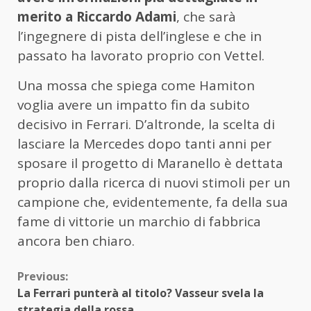
merito a Riccardo Adami
, che sarà
l’ingegnere di pista dell’inglese e che in
passato ha lavorato proprio con Vettel.
Una mossa che spiega come Hamiton
voglia avere un impatto fin da subito
decisivo in Ferrari. D’altronde, la scelta di
lasciare la Mercedes dopo tanti anni per
sposare il progetto di Maranello è dettata
proprio dalla ricerca di nuovi stimoli per un
campione che, evidentemente, fa della sua
fame di vittorie un marchio di fabbrica
ancora ben chiaro.
Continue
Previous:
La Ferrari punterà al titolo? Vasseur svela la
Reading
strategia della rossa