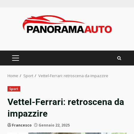
Skip
to
content
PRIMARY
MENU
Home
Sport
Vettel-Ferrari: retroscena da impazzire
Sport
Vettel-Ferrari: retroscena da
impazzire
Francesco
Gennaio 22, 2025