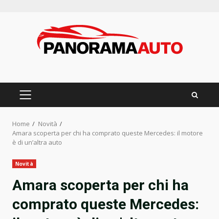
Skip
to
content
PRIMARY
MENU
Home
Novità
Amara scoperta per chi ha comprato queste Mercedes: il motore
è di un’altra auto
Novità
Amara scoperta per chi ha
comprato queste Mercedes: