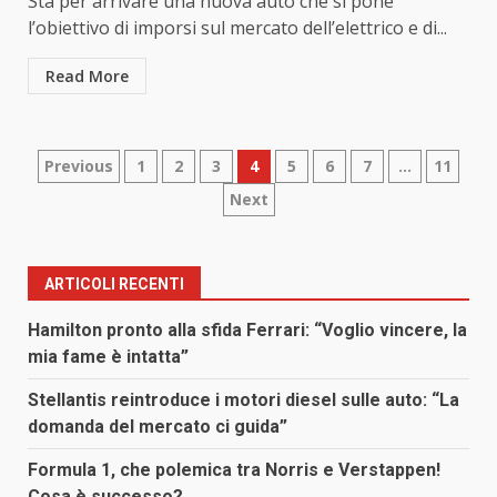
Sta per arrivare una nuova auto che si pone
l’obiettivo di imporsi sul mercato dell’elettrico e di...
Read More
Paginazione
Previous
1
2
3
4
5
6
7
…
11
Next
degli
articoli
ARTICOLI RECENTI
Hamilton pronto alla sfida Ferrari: “Voglio vincere, la
mia fame è intatta”
Stellantis reintroduce i motori diesel sulle auto: “La
domanda del mercato ci guida”
Formula 1, che polemica tra Norris e Verstappen!
Cosa è successo?