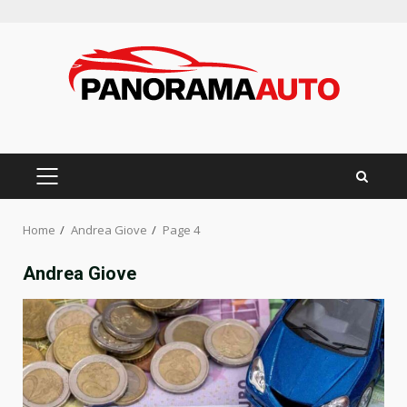
Skip
to
content
PRIMARY
MENU
Home
Andrea Giove
Page 4
Andrea Giove