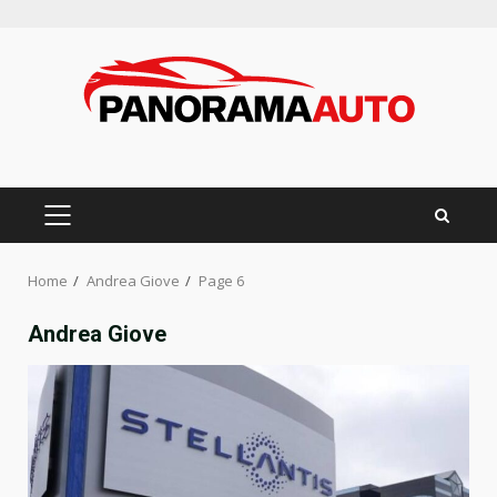
Skip
to
content
PRIMARY
MENU
Home
Andrea Giove
Page 6
Andrea Giove