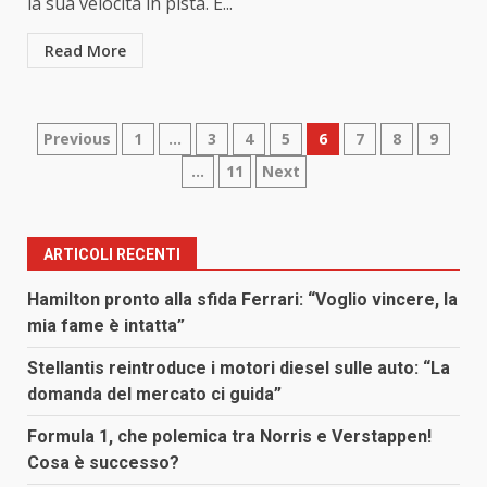
la sua velocità in pista. E...
Read More
Paginazione
Previous
1
…
3
4
5
6
7
8
9
…
11
Next
degli
articoli
ARTICOLI RECENTI
Hamilton pronto alla sfida Ferrari: “Voglio vincere, la
mia fame è intatta”
Stellantis reintroduce i motori diesel sulle auto: “La
domanda del mercato ci guida”
Formula 1, che polemica tra Norris e Verstappen!
Cosa è successo?