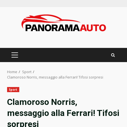
Skip
to
content
PRIMARY
MENU
Home
Sport
Clamoroso Norris, messaggio alla Ferrari! Tifosi sorpresi
Sport
Clamoroso Norris,
messaggio alla Ferrari! Tifosi
sorpresi