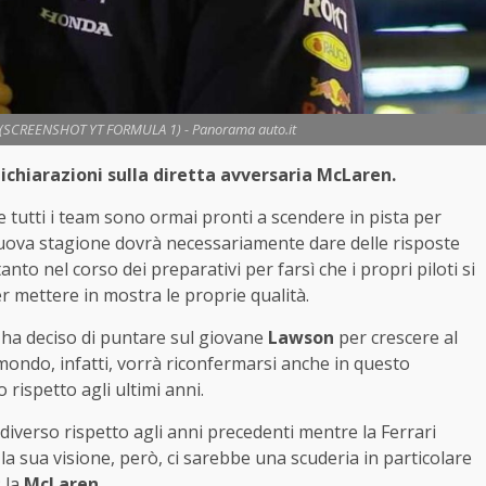
en (SCREENSHOT YT FORMULA 1) - Panorama auto.it
ichiarazioni sulla diretta avversaria McLaren.
e tutti i team sono ormai pronti a scendere in pista per
nuova stagione dovrà necessariamente dare delle risposte
nto nel corso dei preparativi per farsì che i propri piloti si
r mettere in mostra le proprie qualità.
l ha deciso di puntare sul giovane
Lawson
per crescere al
mondo, infatti, vorrà riconfermarsi anche in questo
rispetto agli ultimi anni.
iverso rispetto agli anni precedenti mentre la Ferrari
la sua visione, però, ci sarebbe una scuderia in particolare
: la
McLaren
.