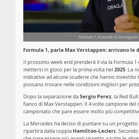
Formula 1, le parole di Verstapp
Formula 1, parla Max Verstappen: arrivano le d
Il prossimo week end prenderà il via la Formula 1 
mettersi in gioco per la prima volta nel
2025
. La 
indicative ad alcune scuderie che hanno investito ta
possano trovare nelle condizioni migliori per pote
Dopo la separazione da
Sergio Perez
, la Red Bul
fianco di Max Verstappen. Il 4 volte campione del 
campionato che pare essere molto più competitivo 
La Mercedes ha deciso di puntare su un progetto d
ripartirà dalla coppia
Hamilton-Leclerc
. Secondo 
che pare essere più avanti rispetto a tutte le altre