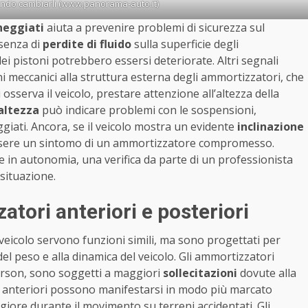
ando cambiarli (www.panorama-auto.it)
neggiati
aiuta a prevenire problemi di sicurezza sul
esenza di
perdite di fluido
sulla superficie degli
ei pistoni potrebbero essersi deteriorate. Altri segnali
i meccanici alla struttura esterna degli ammortizzatori, che
sserva il veicolo, prestare attenzione all’altezza della
altezza
può indicare problemi con le sospensioni,
iati. Ancora, se il veicolo mostra un evidente
inclinazione
sere un sintomo di un ammortizzatore compromesso.
in autonomia, una verifica da parte di un professionista
situazione.
atori anteriori e posteriori
veicolo servono funzioni simili, ma sono progettati per
del peso e alla dinamica del veicolo. Gli ammortizzatori
rson, sono soggetti a maggiori
sollecitazioni
dovute alla
elli anteriori possono manifestarsi in modo più marcato
iore durante il movimento su terreni accidentati. Gli