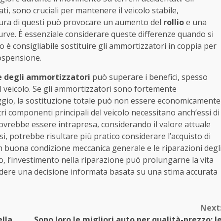
i, sono cruciali per mantenere il veicolo stabile,
usura di questi può provocare un aumento del
rollio
e una
 curve. È essenziale considerare queste differenze quando si
è consigliabile sostituire gli ammortizzatori in coppia per
sospensione.
ne degli ammortizzatori
può superare i benefici, spesso
el veicolo. Se gli ammortizzatori sono fortemente
raggio, la sostituzione totale può non essere economicamente
i componenti principali del veicolo necessitano anch’essi di
i dovrebbe essere intrapresa, considerando il valore attuale
asi, potrebbe risultare più pratico considerare l’acquisto di
 in buona condizione meccanica generale e le riparazioni degl
o, l’investimento nella riparazione può prolungarne la vita
ndere una decisione informata basata su una stima accurata
Next
ella
Sono loro le migliori auto per qualità-prezzo: l