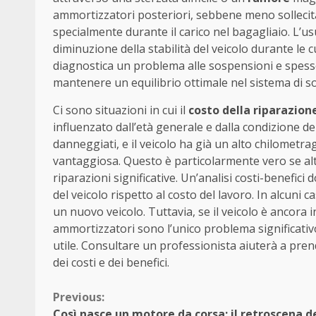
ammortizzatori posteriori, sebbene meno sollecitat
specialmente durante il carico nel bagagliaio. L’
diminuzione della stabilità del veicolo durante le
diagnostica un problema alle sospensioni e spesso 
mantenere un equilibrio ottimale nel sistema di 
Ci sono situazioni in cui il
costo della riparazio
influenzato dall’età generale e dalla condizione d
danneggiati, e il veicolo ha già un alto chilomet
vantaggiosa. Questo è particolarmente vero se altr
riparazioni significative. Un’analisi costi-benefic
del veicolo rispetto al costo del lavoro. In alcuni c
un nuovo veicolo. Tuttavia, se il veicolo è ancora
ammortizzatori sono l’unico problema significativ
utile. Consultare un professionista aiuterà a pre
dei costi e dei benefici.
Continue
Previous:
Così nasce un motore da corsa: il retroscena d