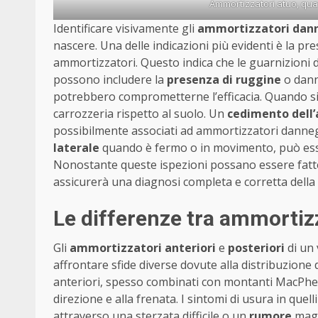
Ammortizzatori atuo, qu
Identificare visivamente gli
ammortizzatori dan
nascere. Una delle indicazioni più evidenti è la pr
ammortizzatori. Questo indica che le guarnizioni d
possono includere la
presenza di ruggine
o dann
potrebbero comprometterne l’efficacia. Quando si o
carrozzeria rispetto al suolo. Un
cedimento dell’
possibilmente associati ad ammortizzatori dannegg
laterale
quando è fermo o in movimento, può es
Nonostante queste ispezioni possano essere fatte 
assicurerà una diagnosi completa e corretta della 
Le differenze tra ammortizz
Gli
ammortizzatori anteriori
e
posteriori
di un 
affrontare sfide diverse dovute alla distribuzione 
anteriori, spesso combinati con montanti MacPhe
direzione e alla frenata. I sintomi di usura in qu
attraverso una sterzata difficile o un
rumore
magg