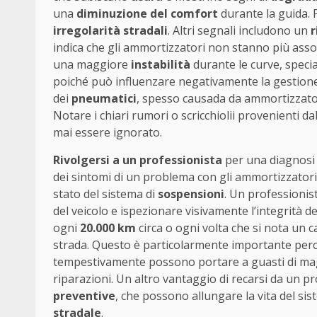
una
diminuzione del comfort
durante la guida. P
irregolarità stradali
. Altri segnali includono un
r
indica che gli ammortizzatori non stanno più asso
una maggiore
instabilità
durante le curve, specia
poiché può influenzare negativamente la gestione d
dei
pneumatici
, spesso causada da ammortizzator
Notare i chiari rumori o scricchiolii provenienti
mai essere ignorato.
Rivolgersi a un professionista
per una diagnosi 
dei sintomi di un problema con gli ammortizzatori
stato del sistema di
sospensioni
. Un professionis
del veicolo e ispezionare visivamente l’integrità d
ogni
20.000 km
circa o ogni volta che si nota un
strada. Questo è particolarmente importante per
tempestivamente possono portare a guasti di magg
riparazioni. Un altro vantaggio di recarsi da un pr
preventive
, che possono allungare la vita del s
stradale
.