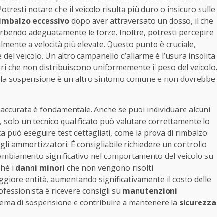
otresti notare che il veicolo risulta più duro o insicuro sulle
imbalzo eccessivo
dopo aver attraversato un dosso, il che
rbendo adeguatamente le forze. Inoltre, potresti percepire
lmente a velocità più elevate. Questo punto è cruciale,
el veicolo. Un altro campanello d’allarme è l’usura insolita
i che non distribuiscono uniformemente il peso del veicolo.
 dalla sospensione è un altro sintomo comune e non dovrebbe
accurata è fondamentale. Anche se puoi individuare alcuni
, solo un tecnico qualificato può valutare correttamente lo
ta può eseguire test dettagliati, come la prova di rimbalzo
egli ammortizzatori. È consigliabile richiedere un controllo
 cambiamento significativo nel comportamento del veicolo su
ché i
danni minori
che non vengono risolti
iore entità, aumentando significativamente il costo delle
ofessionista è ricevere consigli su
manutenzioni
istema di sospensione e contribuire a mantenere la
sicurezza