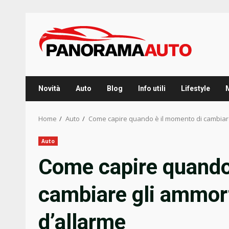
Skip
to
content
Novità
Auto
Blog
Info utili
Lifestyle
Home
Auto
Come capire quando è il momento di cambiare 
Auto
Come capire quando
cambiare gli ammort
d’allarme