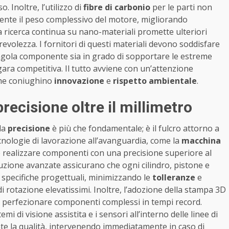
 Inoltre, l’utilizzo di
fibre di carbonio
per le parti non
ente il peso complessivo del motore, migliorando
a ricerca continua su nano-materiali promette ulteriori
revolezza. I fornitori di questi materiali devono soddisfare
singola componente sia in grado di sopportare le estreme
gara competitiva. Il tutto avviene con un’attenzione
 che coniughino
innovazione
e
rispetto ambientale
.
recisione oltre il millimetro
la
precisione
è più che fondamentale; è il fulcro attorno a
ecnologie di lavorazione all’avanguardia, come la
macchina
le realizzare componenti con una precisione superiore al
uzione avanzate assicurano che ogni cilindro, pistone e
 specifiche progettuali, minimizzando le
tolleranze
e
rotazione elevatissimi. Inoltre, l’adozione della stampa 3D
e perfezionare componenti complessi in tempi record.
mi di visione assistita e i sensori all’interno delle linee di
e la qualità, intervenendo immediatamente in caso di