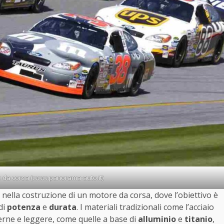
 da corsa (www.panorama-auto.it)
 nella costruzione di un motore da corsa, dove l’obiettivo è
di
potenza
e
durata
. I materiali tradizionali come l’acciaio
rne e leggere, come quelle a base di
alluminio
e
titanio
,