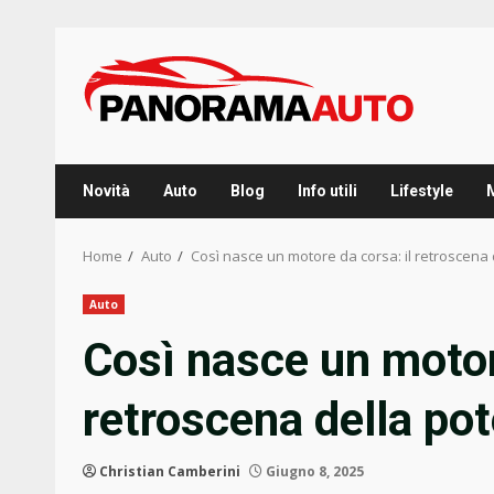
Skip
to
content
Novità
Auto
Blog
Info utili
Lifestyle
Home
Auto
Così nasce un motore da corsa: il retroscena
Auto
Così nasce un motor
retroscena della po
Christian Camberini
Giugno 8, 2025