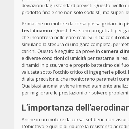
deviazioni dagli standard previsti. Questo livello d
prodotto finale che non solo soddisfi, ma superi le 
Prima che un motore da corsa possa gridare in pi
test dinamici
. Questi test sono progettati per ga
che incontrerà nelle gare reali. Si inizia con il col
simulano la stesura di una gara completa, permett
carichi. Questo è seguito da prove in
camera clim
e diverse condizioni di umidità per testarne la resis
dinamici in pista, vero e proprio battesimo del fuo
valutata sotto l’occhio critico di ingegneri e pilo
di alta precisione, che monitorano parametri come
Qualsiasi anomalia viene immediatamente analizzat
per migliorare le prestazioni o risolvere problemi d
L’importanza dell’aerodinami
Anche in un motore da corsa, sebbene non visibile 
L’obiettivo è quello di ridurre la resistenza aero