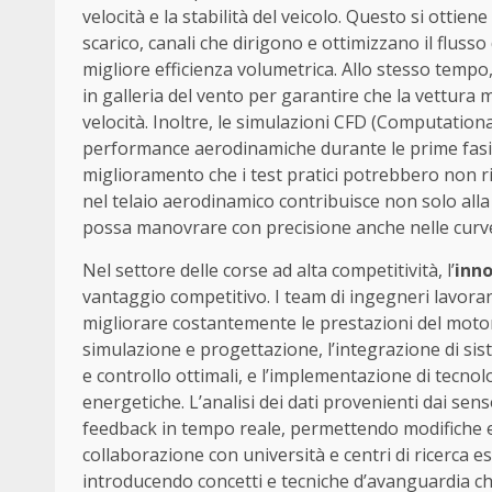
velocità e la stabilità del veicolo. Questo si ottie
scarico, canali che dirigono e ottimizzano il fluss
migliore efficienza volumetrica. Allo stesso tempo, 
in galleria del vento per garantire che la vettura m
velocità. Inoltre, le simulazioni CFD (Computation
performance aerodinamiche durante le prime fasi d
miglioramento che i test pratici potrebbero non 
nel telaio aerodinamico contribuisce non solo alla
possa manovrare con precisione anche nelle curv
Nel settore delle corse ad alta competitività, l’
inn
vantaggio competitivo. I team di ingegneri lavor
migliorare costantemente le prestazioni del motor
simulazione e progettazione, l’integrazione di si
e controllo ottimali, e l’implementazione di tecnol
energetiche. L’analisi dei dati provenienti dai sen
feedback in tempo reale, permettendo modifiche e 
collaborazione con università e centri di ricerca e
introducendo concetti e tecniche d’avanguardia ch