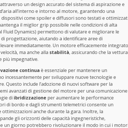
ne attraverso un design accurato del sistema di aspirazione e
o d’aria all’interno e intorno al motore, garantendo una
dispositivi come spoiler e diffusori sono testati e ottimizzat
antenga il miglior grip possibile nelle condizioni di alta
al Fluid Dynamics) permettono di valutare e migliorare le
i progettazione, aiutando a identificare aree di
rilevare immediatamente. Un motore efficacemente integrat
 velocità, ma anche alla
stabilità
, assicurando che la vettura
e più impegnative.
ovazione continua
è essenziale per mantenere un
ano incessantemente per sviluppare nuove tecnologie e
e. Questo include l’adozione di nuovi software per la
stemi avanzati di gestione del motore per una comunicazione
ogie di
ibridizzazione
per aumentare le performance
sori di bordo e dagli strumenti telemetrici consente un
ottimizzazioni anche durante la gara. Inoltre, la
spande gli orizzonti delle capacità ingegneristiche,
e un giorno potrebbero rivoluzionare il modo in cui i motor