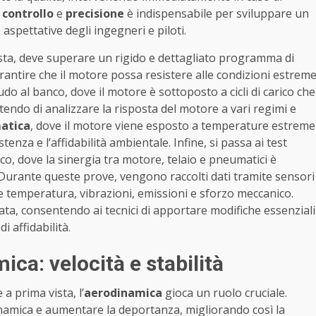
i
controllo
e
precisione
è indispensabile per sviluppare un
aspettative degli ingegneri e piloti.
sta, deve superare un rigido e dettagliato programma di
rantire che il motore possa resistere alle condizioni estrem
laudo al banco, dove il motore è sottoposto a cicli di carico che
endo di analizzare la risposta del motore a vari regimi e
atica
, dove il motore viene esposto a temperature estreme
tenza e l’affidabilità ambientale. Infine, si passa ai test
co, dove la sinergia tra motore, telaio e pneumatici è
ti. Durante queste prove, vengono raccolti dati tramite sensori
 temperatura, vibrazioni, emissioni e sforzo meccanico.
a, consentendo ai tecnici di apportare modifiche essenziali
i affidabilità.
ca: velocità e stabilità
a prima vista, l’
aerodinamica
gioca un ruolo cruciale.
dinamica e aumentare la deportanza, migliorando così la