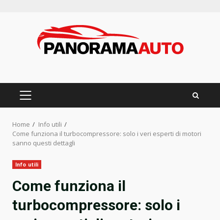
Skip
to
content
PRIMARY
MENU
Home
Info utili
Come funziona il turbocompressore: solo i veri esperti di motori
sanno questi dettagli
Info utili
Come funziona il
turbocompressore: solo i