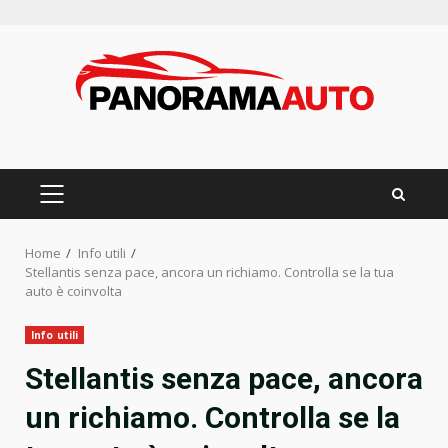
Skip
to
content
PRIMARY
MENU
Home
Info utili
Stellantis senza pace, ancora un richiamo. Controlla se la tua
auto è coinvolta
Info utili
Stellantis senza pace, ancora
un richiamo. Controlla se la