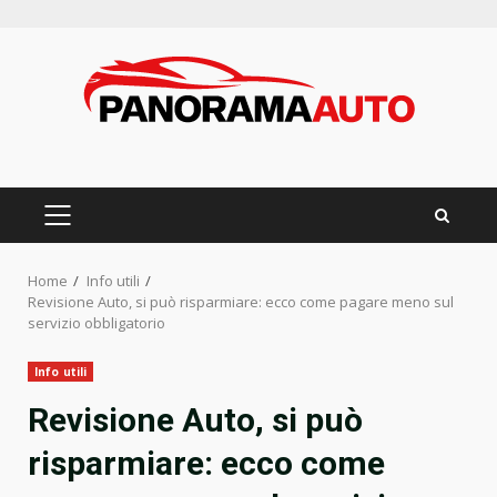
Skip
to
content
PRIMARY
MENU
Home
Info utili
Revisione Auto, si può risparmiare: ecco come pagare meno sul
servizio obbligatorio
Info utili
Revisione Auto, si può
risparmiare: ecco come