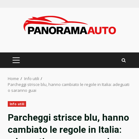
Skip
to
content
PRIMARY
MENU
Home
Info utili
Parcheggi strisce blu, hanno cambiato le regole in Italia: adeguati
o saranno guai
Info utili
Parcheggi strisce blu, hanno
cambiato le regole in Italia: