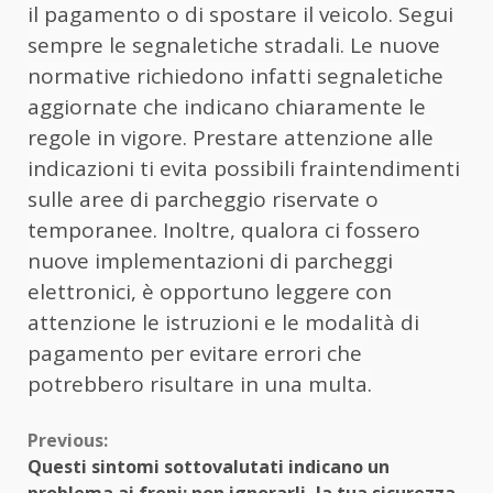
il pagamento o di spostare il veicolo.
Segui
sempre le segnaletiche stradali. Le nuove
normative richiedono infatti segnaletiche
aggiornate che indicano chiaramente le
regole in vigore. Prestare attenzione alle
indicazioni ti evita possibili fraintendimenti
sulle aree di parcheggio riservate o
temporanee. Inoltre, qualora ci fossero
nuove implementazioni di parcheggi
elettronici, è opportuno leggere con
attenzione le istruzioni e le modalità di
pagamento per evitare errori che
potrebbero risultare in una multa.
Continue
Previous:
Questi sintomi sottovalutati indicano un
Reading
problema ai freni: non ignorarli, la tua sicurezza