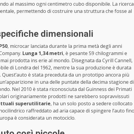
ando al massimo ogni centimetro cubo disponibile. La ricerca
entale, permettendo di costruire una struttura che fosse al
specifiche dimensionali
P50
, microcar lanciata durante la prima metà degli anni
g Company.
Lunga 1,34 metri
, è pesante 59 chilogrammi e
 mai prodotta ins erie al mondo. Disegnata da Cyrill Cannell,
obile di Londra del 1962, mentre la sua produzione è durata
. Quest’auto è stata preceduta da un prototipo ancora più
a un’apparizione in una delle puntate della decima stagione di
ondo. Nel 2010 è stata riconosciuta dal Guinness dei Primati
plari originariamente prodotti ne sarebbero sopravvissuti
ttuali superutilitarie
, ha un solo posto a sedere collocato
nocilindrico raffreddato ad aria capace di spingere l’auto fin
 Europa è considerata un motociclo.
auto così piccole