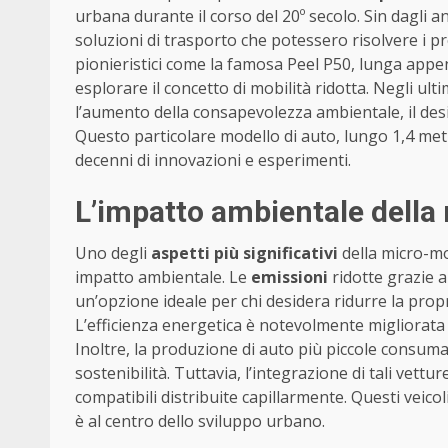
urbana durante il corso del 20º secolo. Sin dagli an
soluzioni di trasporto che potessero risolvere i p
pionieristici come la famosa Peel P50, lunga appen
esplorare il concetto di mobilità ridotta. Negli ulti
l’aumento della consapevolezza ambientale, il des
Questo particolare modello di auto, lungo 1,4 metr
decenni di innovazioni e esperimenti.
L’impatto ambientale della
Uno degli
aspetti più significativi
della micro-mo
impatto ambientale. Le
emissioni
ridotte grazie 
un’opzione ideale per chi desidera ridurre la propr
L’efficienza energetica è notevolmente migliorata 
Inoltre, la produzione di auto più piccole consum
sostenibilità. Tuttavia, l’integrazione di tali vettu
compatibili distribuite capillarmente. Questi veic
è al centro dello sviluppo urbano.