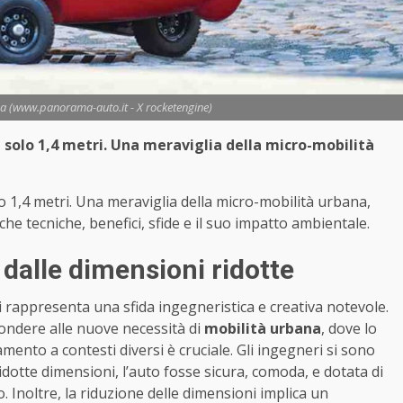
ma (www.panorama-auto.it - X rocketengine)
a solo 1,4 metri. Una meraviglia della micro-mobilità
lo 1,4 metri. Una meraviglia della micro-mobilità urbana,
che tecniche, benefici, sfide e il suo impatto ambientale.
 dalle dimensioni ridotte
 rappresenta una sfida ingegneristica e creativa notevole.
pondere alle nuove necessità di
mobilità urbana
, dove lo
amento a contesti diversi è cruciale. Gli ingegneri si sono
idotte dimensioni, l’auto fosse sicura, comoda, e dotata di
o. Inoltre, la riduzione delle dimensioni implica un