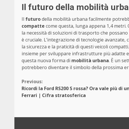
Il futuro della mobilità ur
Il
futuro
della mobilità urbana facilmente potre
compatte
come questa, lunga appena 1,4 metri. 
la necessità di soluzioni di trasporto che possano 
è cruciale. L’integrazione di tecnologie avanzate
la sicurezza e la praticità di questi veicoli compatt
insieme per sviluppare infrastrutture più adatte 
questa nuova forma di
mobilità urbana
. È un se
potrebbero diventare il simbolo della prossima era
Continue
Previous:
Ricordi la Ford RS200 S rossa? Ora vale più di u
Reading
Ferrari | Cifra stratosferica