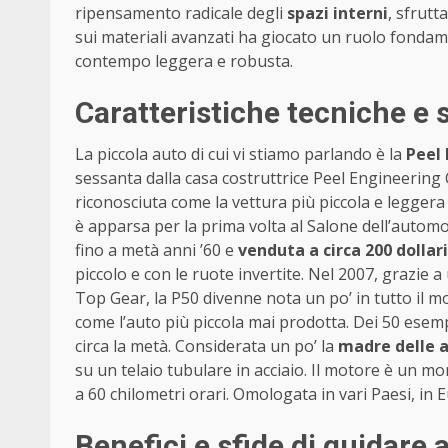
ripensamento radicale degli
spazi interni
, sfrutt
sui materiali avanzati ha giocato un ruolo fondam
contempo leggera e robusta.
Caratteristiche tecniche e 
La piccola auto di cui vi stiamo parlando è la
Peel 
sessanta dalla casa costruttrice Peel Engineerin
riconosciuta come la vettura più piccola e leggera
è apparsa per la prima volta al Salone dell’autom
fino a metà anni ’60 e
venduta a circa 200 dollari
piccolo e con le ruote invertite. Nel 2007, grazie 
Top Gear, la P50 divenne nota un po’ in tutto il m
come l’auto più piccola mai prodotta. Dei 50 esem
circa la metà. Considerata un po’ la
madre delle a
su un telaio tubulare in acciaio. Il motore è un mo
a 60 chilometri orari. Omologata in vari Paesi, in
Benefici e sfide di guidare 