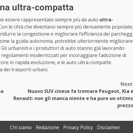
bana ultra-compatta
bbe essere rappresentato sempre più da auto
ultra-
Con le città che diventano sempre più densamente popolate
ridurre la congestione e migliorare l’efficienza dei parchegg
, come la guida autonoma, potrebbe ulteriormente migliorare
i. Gli urbanisti e i produttori di auto stanno già lavorando
e regolamenti modernizzati per incoraggiare l’adozione di
ttore in rapida evoluzione, e le auto ultra-compatte
 dei trasporti urbani.
Next
na
Nuovo SUV cinese fa tremare Peugeot, Kia 
Renault: non gli manca niente e ha pure un ottim
prezz
Chi siamo
Redazione
Privacy Policy
Disclaimer