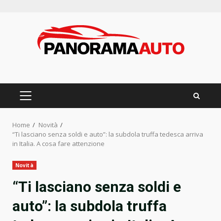
Skip
to
content
PRIMARY
MENU
Home
Novità
“Ti lasciano senza soldi e auto”: la subdola truffa tedesca arriva
in Italia. A cosa fare attenzione
Novità
“Ti lasciano senza soldi e
auto”: la subdola truffa