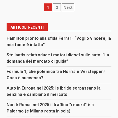
Paginazione
1
2
Next
degli
articoli
ARTICOLI RECENTI
Hamilton pronto alla sfida Ferrari: “Voglio vincere, la
mia fame è intatta”
Stellantis reintroduce i motori diesel sulle auto: “La
domanda del mercato ci guida”
Formula 1, che polemica tra Norris e Verstappen!
Cosa è successo?
Auto in Europa nel 2025: le ibride sorpassano la
benzina e cambiano il mercato
Non è Roma: nel 2025 il traffico “record” è a
Palermo (e Milano resta in scia)