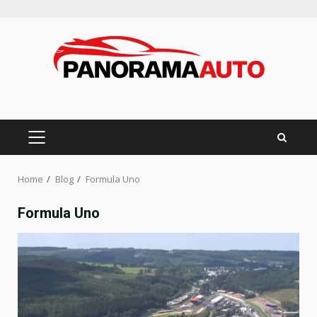
Skip
to
content
PRIMARY
MENU
Home
Blog
Formula Uno
Formula Uno